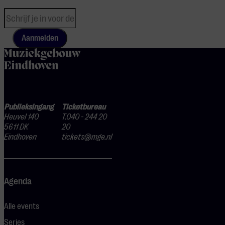
Aanmelden
home
Publieksingang
Ticketbureau
Heuvel 140
T.040 - 244 20
5611 DK
20
Eindhoven
tickets@mge.nl
Agenda
Alle events
Series