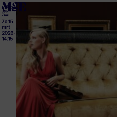
home
HERTOG
JAN
ZAAL
Zo 15
mrt
2026
-
14:15