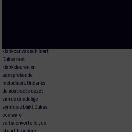
Dukas een gracieuze
buiging voor
persoonlijke helden
als Beethoven en
Franck. Op een
uitgestrekt
klankcanvas schildert
Dukas met
klankkleuren en
aansprekende
melodieën. Ondanks
de abstracte opzet
van de driedelige
symfonie blijkt Dukas
een ware
verhalenverteller, en
stuurt hij iedere