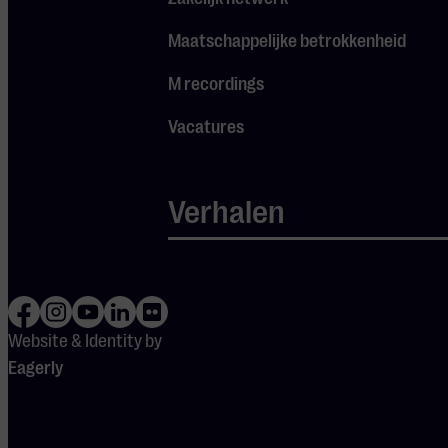
Vioolconcert
Maatschappelijke betrokkenheid
nieuwe vleugels te
geven.
M recordings
Vacatures
Verbeeldingsrijke
orkestfantasieën zijn
ook favoriet bij
Verhalen
Fransman Paul Dukas,
bekend van De
Tovenaarsleerling.
Philzuid breekt een
lans voor zijn weinig
Website & Identity by
gehoorde Symfonie in
Eagerly
C. In deze groots
opgezette symfonie
maakt perfectionist