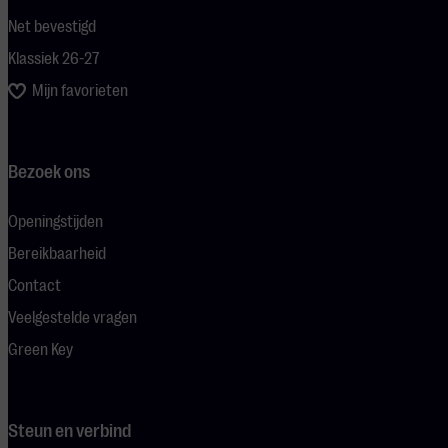
Net bevestigd
Klassiek 26-27
Mijn favorieten
Bezoek ons
Openingstijden
Bereikbaarheid
Contact
Veelgestelde vragen
Green Key
Steun en verbind