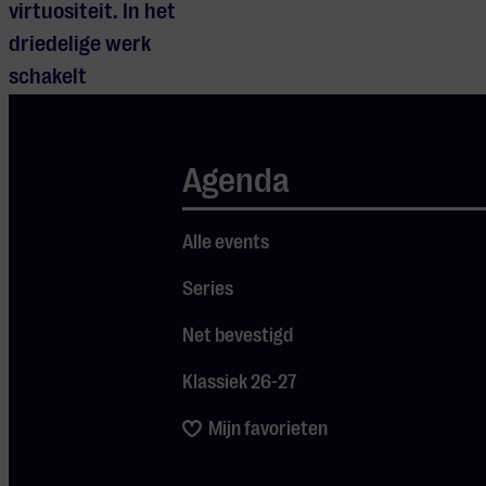
virtuositeit. In het
driedelige werk
schakelt
Tsjaikovski met
het grootste
Agenda
gemak van de ene
gevoelsstorm naar
de andere
Alle events
gemoedstoestand.
Series
Van heroïsche
Net bevestigd
dramatiek tot een
innige
Klassiek 26-27
liefdesverklaring
Mijn favorieten
aan het leven. Een
van Nederlands