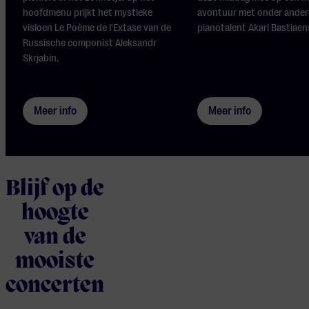
hoofdmenu prijkt het mystieke
avontuur met onder ander
visioen Le Poème de l'Extase van de
pianotalent Akari Bastiaens
Russische componist Aleksandr
Skrjabin.
Meer info
Meer info
Blijf op de
hoogte
van de
mooiste
concerten