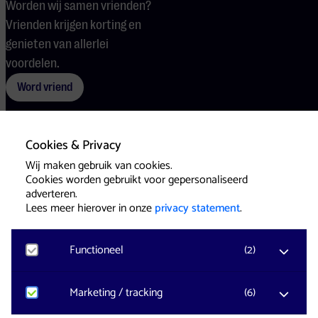
Worden wij samen vrienden?
Vrienden krijgen korting en
genieten van allerlei
voordelen.
Word vriend
Cookies & Privacy
Voorwaarden
Cookies
Pers
Wij maken gebruik van cookies.
Cookies worden gebruikt voor gepersonaliseerd
adverteren.
Lees meer hierover in onze
privacy statement
.
Functioneel
(
2
)
Website & Identity by
Eagerly
Noodzakelijk
Marketing / tracking
(
6
)
Voor het functioneren van de website en het