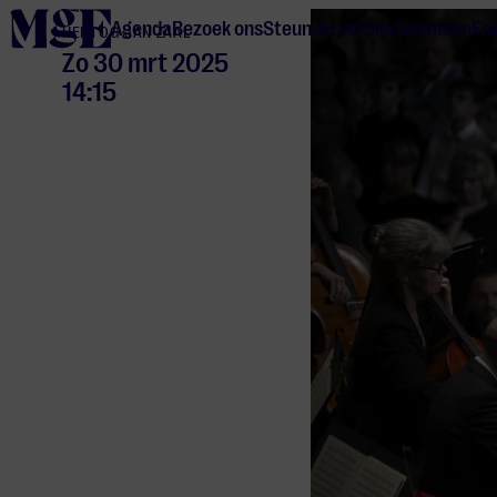
home
Agenda
Bezoek ons
Steun en verbind
Verhalen
Eng
HERTOG JAN ZAAL
Zo 30 mrt 2025
14:15