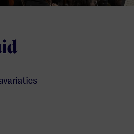
uid
avariaties