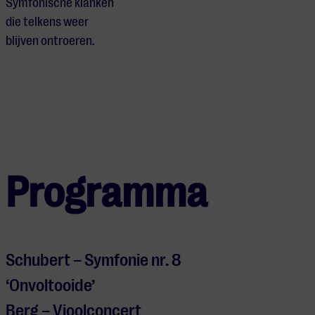
Symfonische klanken
die telkens weer
blijven ontroeren.
Programma
Schubert – Symfonie nr. 8
‘Onvoltooide’
Berg – Vioolconcert