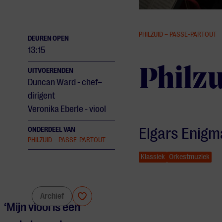
PHILZUID – PASSE-PARTOUT
DEUREN OPEN
13:15
Philz
UITVOERENDEN
Duncan Ward - chef–
dirigent
Veronika Eberle - viool
Elgars Enigm
ONDERDEEL VAN
PHILZUID – PASSE-PARTOUT
Klassiek
Orkestmuziek
Philzuid
Archief
‘Mijn viool is een