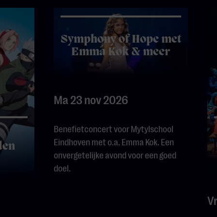
Symphony of Hope met
Emma Kok & meer
Ma 23 nov 2026
Benefietconcert voor Mytylschool
Eindhoven met o.a. Emma Kok. Een
den
onvergetelijke avond voor een goed
doel.
V