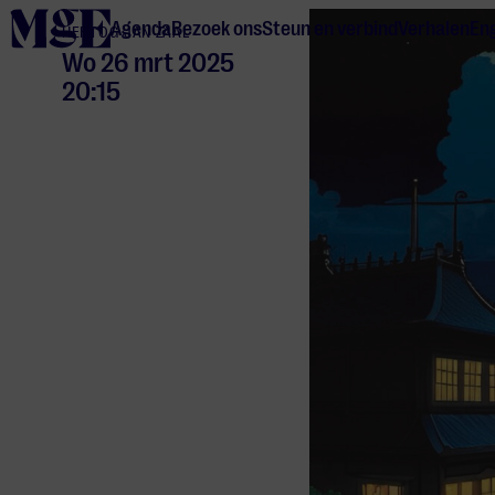
home
Agenda
Bezoek ons
Steun en verbind
Verhalen
Eng
HERTOG JAN ZAAL
Wo 26 mrt 2025
20:15