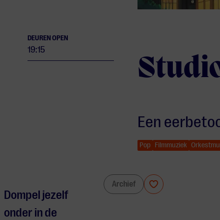
DEUREN OPEN
19:15
Studio
Een eerbetoo
Pop
Filmmuziek
Orkestmu
Studio Ghibli Live in Concert
Archief
Dompel jezelf
onder in de