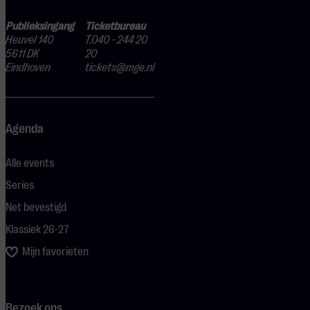
Publieksingang
Ticketbureau
Heuvel 140
T.040 - 244 20
5611 DK
20
Eindhoven
tickets@mge.nl
Agenda
Alle events
Series
Net bevestigd
Klassiek 26-27
Mijn favorieten
Bezoek ons