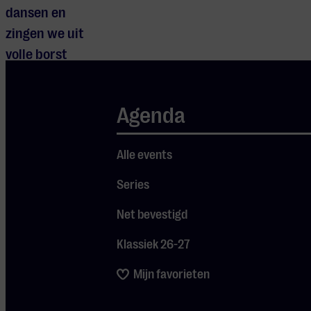
dansen en
zingen we uit
volle borst
mee met
klassiekers als
Agenda
‘I Can’t Help
Myself’, ‘My
Alle events
Girl’, ‘Papa
Was a Rollin’
Series
Stone’ en
Net bevestigd
‘Reach Out I’ll
Je cookie instellingen
Be There’.
Klassiek 26-27
blokkeren youtube.
Mijn favorieten
Pas
je instellingen
aan om
gebruik te maken van