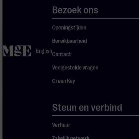
youtube.
Bezoek ons
Openingstijden
Je cookie
instellingen
Bereikbaarheid
blokkeren
home
Spotify.
English
Pas
je
Contact
instellingen
aan om
Veelgestelde vragen
gebruik te
maken van
Green Key
Spotify.
Je cookie
Steun en verbind
instellingen
blokkeren
Spotify.
Verhuur
Pas
je
instellingen
aan om
Zakelijk netwerk