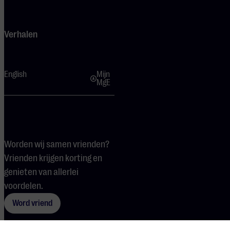
Verhalen
English
Mijn
MgE
Worden wij samen vrienden?
Vrienden krijgen korting en
genieten van allerlei
voordelen.
Word vriend