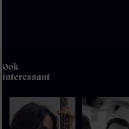
(een
beperkt
aantal)
zitplaatsen
Ook
interessant