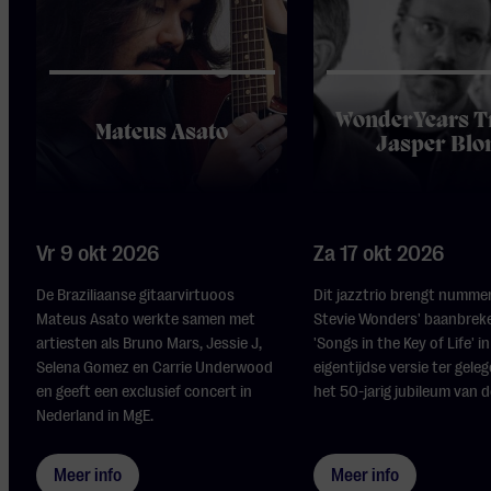
WonderYears Tr
Mateus Asato
Jasper Bl
Vr 9 okt 2026
Za 17 okt 2026
De Braziliaanse gitaarvirtuoos
Dit jazztrio brengt nummer
Mateus Asato werkte samen met
Stevie Wonders' baanbrek
artiesten als Bruno Mars, Jessie J,
'Songs in the Key of Life' in
Selena Gomez en Carrie Underwood
eigentijdse versie ter gele
en geeft een exclusief concert in
het 50-jarig jubileum van d
Nederland in MgE.
Meer info
Meer info