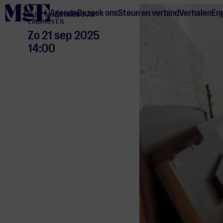
home
Agenda
Bezoek ons
Steun en verbind
Verhalen
Eng
M BY MUZIEKGEBOUW
EINDHOVEN
Zo 21 sep 2025
14:00