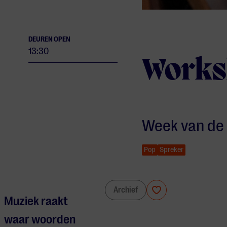
DEUREN OPEN
13:30
Works
Week van de
Pop
Spreker
Workshop over Muziekgeluk
Archief
Muziek raakt
waar woorden