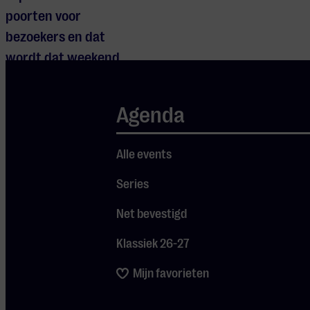
poorten voor
bezoekers en dat
wordt dat weekend
gevierd in het
Lichtbos Eindhoven.
Agenda
Hoe het is om er te
wonen? Daarover
Alle events
vertellen Eline
Hintzen,
Series
achterkleindochter
Net bevestigd
van Frits Philips, en
Klassiek 26-27
bewoner Twan
Thijssen. Baroque
Mijn favorieten
popartiest Daisy
Bellis, die dit najaar