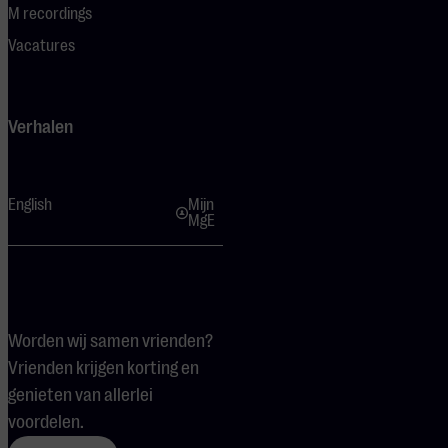
M recordings
Vacatures
Verhalen
English
Mijn
MgE
Worden wij samen vrienden?
Vrienden krijgen korting en
genieten van allerlei
voordelen.