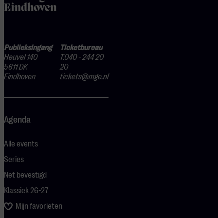
Publieksingang
Ticketbureau
Heuvel 140
T.040 - 244 20
5611 DK
20
Eindhoven
tickets@mge.nl
Agenda
Alle events
Series
Net bevestigd
Klassiek 26-27
Mijn favorieten