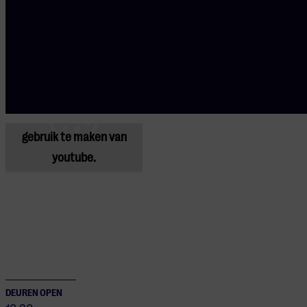
Kijk hier de
vorige editie
terug:
Je cookie instellingen
blokkeren youtube.
Pas
je instellingen
aan om
gebruik te maken van
youtube.
DEUREN OPEN