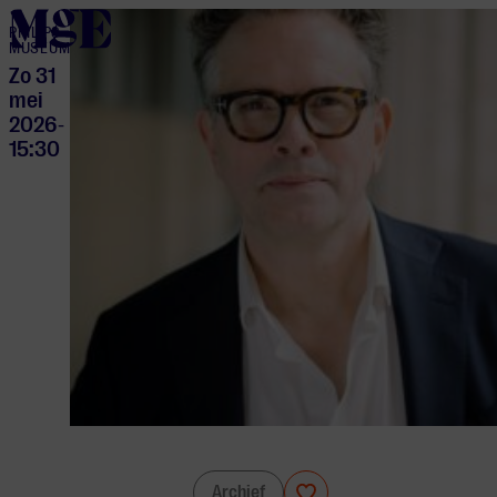
home
PHILIPS
MUSEUM
Zo 31
mei
2026
-
15:30
Kraftwerk in Eindhoven
Archief