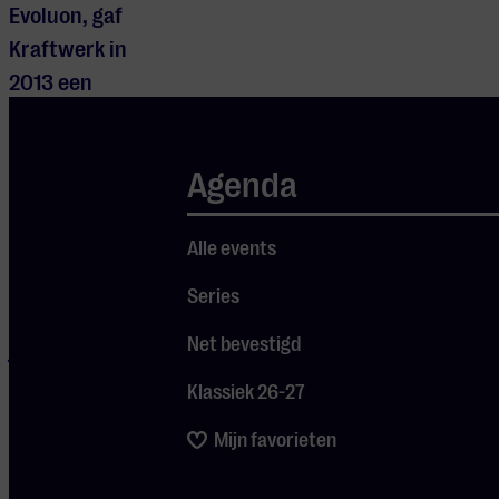
Evoluon, gaf
Kraftwerk in
2013 een
optreden. Een
van de
Agenda
initiatiefnemers
van dit
Alle events
optreden was
Willem van
Series
Zeeland, sinds 1
Net bevestigd
januari 2026
directeur van
Klassiek 26-27
de Dutch Design
Mijn favorieten
Foundation. In
2025