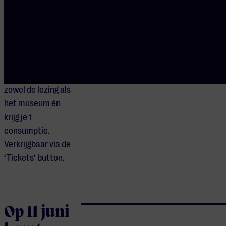
speciaal
combiticket van
het Philips
Museum nodig.
Met dit ticket heb
je toegang tot
zowel de lezing als
het museum én
krijg je 1
consumptie.
Verkrijgbaar via de
‘Tickets’ button.
Op 11 juni