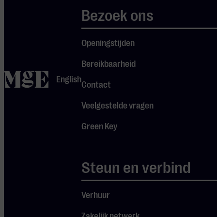
publiceerde
Bezoek ons
Willem zijn boek
De Trans
Openingstijden
Brabant
Bereikbaarheid
Express, over
home
English
hoe Nederland
Contact
is veranderd in
Veelgestelde vragen
de afgelopen
vijftig jaar.
Green Key
Eindhoven en
Philips komen
Steun en verbind
er uitgebreid in
voor.
Op zondag
Verhuur
31 mei geeft hij
een lezing in het
Zakelijk netwerk