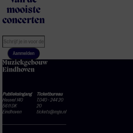
van de
mooiste
concerten
Aanmelden
home
Publieksingang
Ticketbureau
Heuvel 140
T.040 - 244 20
5611 DK
20
Eindhoven
tickets@mge.nl