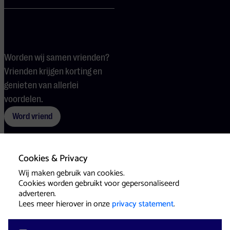
Worden wij samen vrienden?
Vrienden krijgen korting en
genieten van allerlei
voordelen.
Word vriend
Cookies & Privacy
Voorwaarden
Cookies
Pers
Wij maken gebruik van cookies.
Cookies worden gebruikt voor gepersonaliseerd
adverteren.
Lees meer hierover in onze
privacy statement
.