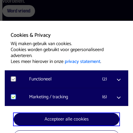
voordelen.
Word vriend
Cookies & Privacy
Voorwaarden
Cookies
Pers
Wij maken gebruik van cookies.
Cookies worden gebruikt voor gepersonaliseerd
adverteren.
Lees meer hierover in onze
privacy statement
.
Functioneel
(
2
)
Website & Identity by
Eagerly
Noodzakelijk
Marketing / tracking
(
6
)
Voor het functioneren van de website en het
onthouden van voorkeuren worden functionele
cookies geplaatst. Hierbij worden geen
YouTube
Accepteer alle cookies
persoonsgegevens verzameld.
Registreert klikgedrag, bekeken video’s en aangepaste
voorkeuren. Bezoekersinformatie en gebruikersgedrag
wordt gebruikt voor advertenties.