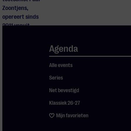
Zoontjens,
opereert sinds
2011 vanuit
Rotterdam. In
2013 waren ze
Agenda
huisband in De
Wereld Draait
Alle events
Door en hebben
Series
sindsdien diverse
clubtours en
Net bevestigd
festivaloptredens
Klassiek 26-27
gedaan.
Mijn favorieten
Concert
verplaatst naar