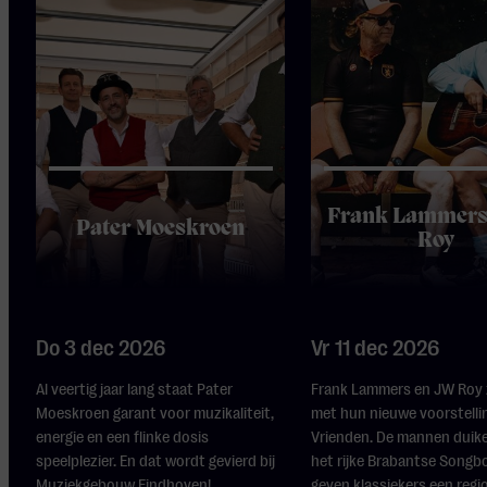
Frank Lammers
Pater Moeskroen
Roy
Do 3 dec 2026
Vr 11 dec 2026
Al veertig jaar lang staat Pater
Frank Lammers en JW Roy z
Moeskroen garant voor muzikaliteit,
met hun nieuwe voorstell
energie en een flinke dosis
Vrienden. De mannen duike
speelplezier. En dat wordt gevierd bij
het rijke Brabantse Songb
Muziekgebouw Eindhoven!
geven klassiekers een regi