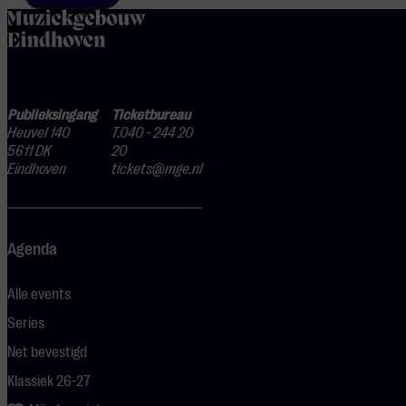
home
Publieksingang
Ticketbureau
Heuvel 140
T.040 - 244 20
5611 DK
20
Eindhoven
tickets@mge.nl
Agenda
Alle events
Series
Net bevestigd
Klassiek 26-27