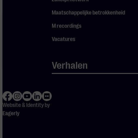
Maatschappelijke betrokkenheid
Je cookie
instellingen
M recordings
blokkeren
Spotify.
Pas
je
Vacatures
instellingen
aan om
gebruik te
maken van
Verhalen
Spotify.
Website & Identity by
Eagerly
DEUREN OPEN
19:15