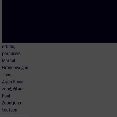
UITVOERENDEN
Dave von
Raven - zang,
gitaar,
toetsen
Ries Doms -
drums,
percussie
Marcel
Groenewegen
- bas
Arjan Spies -
zang, gitaar
Paul
Zoontjens -
toetsen