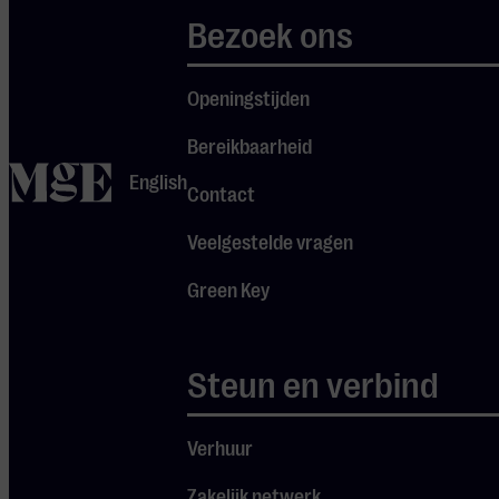
Kleine Zaal
Bezoek ons
Dit concert is door
productionele
Openingstijden
omstandigheden
Bereikbaarheid
verplaatst van de
home
English
Hertog Jan Zaal naar
Contact
de Kleine Zaal.
Veelgestelde vragen
Tickethouders zijn
via e-mail over deze
Green Key
wijziging
Je cookie instellingen
geïnformeerd.
blokkeren youtube.
Steun en verbind
Pas
je instellingen
aan om
gebruik te maken van
Verhuur
youtube.
Zakelijk netwerk