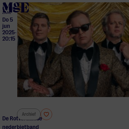
home
KLEINE
ZAAL
Do 5
jun
2025
-
20:15
The Kik
Archief
De Rotterdamse
nederbietband