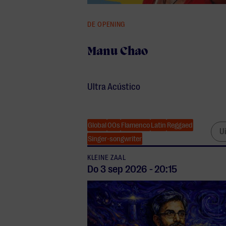
DE OPENING
Manu Chao
Ultra Acústico
Global
00s
Flamenco
Latin
Reggaed
U
Singer-songwriter
KLEINE ZAAL
Do 3 sep
2026
-
20:15