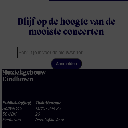
Blijf op de hoogte van de
mooiste concerten
Aanmelden
home
Publieksingang
Ticketbureau
Heuvel 140
T.040 - 244 20
5611 DK
20
Eindhoven
tickets@mge.nl