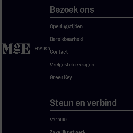
Global
Festival
Latin
Bezoek ons
KLEINE ZAAL
Zo 30 aug
2026
-
13:00
Openingstijden
Bereikbaarheid
home
English
Contact
Veelgestelde vragen
Green Key
DE OPENING
Steun en verbind
Culturele workshops
Verhuur
Volksuniversiteit regio Eindhoven
Zakelijk netwerk