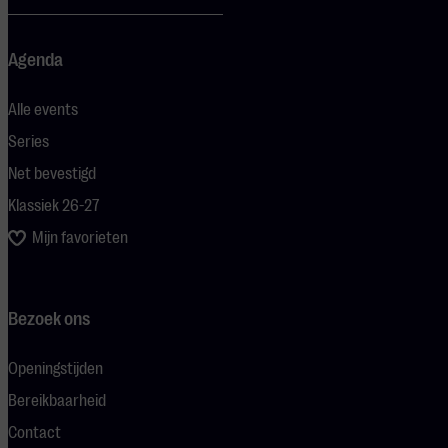
Agenda
Alle events
Series
Net bevestigd
Klassiek 26-27
Mijn favorieten
Bezoek ons
Openingstijden
Bereikbaarheid
Contact