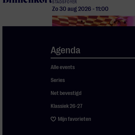
Binnenkort
STADSFOYER
Zo 30 aug
2026
-
11:00
Agenda
Alle events
DE OPENING
Series
Net bevestigd
Hola Eindhoven!
Klassiek 26-27
Latijns-Amerikaans feest
Mijn favorieten