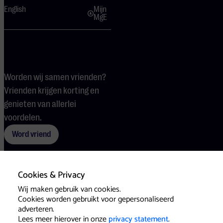
English
Mijn
MgE
Worden wij samen vrienden?
Vrienden krijgen korting en
genieten van allerlei
voordelen.
Word vriend
Cookies & Privacy
Voorwaarden
Cookies
Pers
Wij maken gebruik van cookies.
Cookies worden gebruikt voor gepersonaliseerd
adverteren.
Lees meer hierover in onze
privacy statement
.