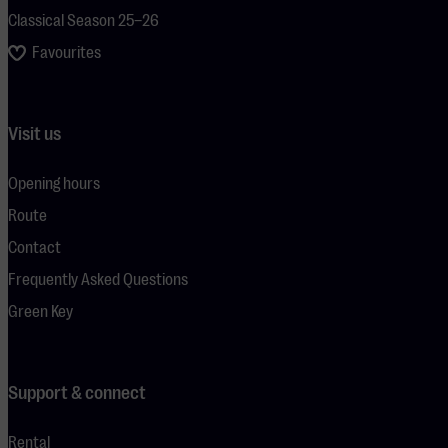
Classical Season 25–26
Favourites
Visit us
Opening hours
Route
Contact
Frequently Asked Questions
Green Key
Support & connect
Rental