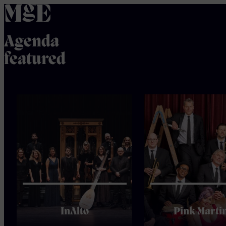
home
Agenda
featured
InAlto
Pink Marti