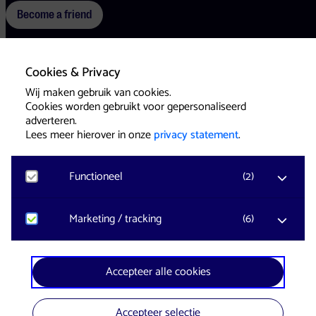
Become a friend
Cookies & Privacy
Terms
Cookies
Press
Wij maken gebruik van cookies.
Cookies worden gebruikt voor gepersonaliseerd
adverteren.
Lees meer hierover in onze
privacy statement
.
Functioneel
(
2
)
Website & Identity by
Eagerly
Noodzakelijk
Marketing / tracking
(
6
)
Voor het functioneren van de website en het
onthouden van voorkeuren worden functionele
cookies geplaatst. Hierbij worden geen
YouTube
Accepteer alle cookies
persoonsgegevens verzameld.
Registreert klikgedrag, bekeken video’s en aangepaste
voorkeuren. Bezoekersinformatie en gebruikersgedrag
wordt gebruikt voor advertenties.
Accepteer selectie
Google Analytics
In collaboration with