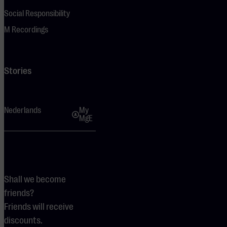
Social Responsibility
M Recordings
Stories
Nederlands
My
MgE
Shall we become
friends?
Friends will receive
discounts.