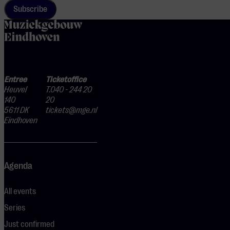
Subscribe
home
Entree
Ticketoffice
Heuvel
T.040 - 244 20
140
20
5611 DK
tickets@mge.nl
Eindhoven
Agenda
All events
Series
Just confirmed